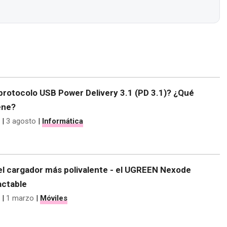
protocolo USB Power Delivery 3.1 (PD 3.1)? ¿Qué
ene?
|
3 agosto
|
Informática
l cargador más polivalente - el UGREEN Nexode
ctable
|
1 marzo
|
Móviles