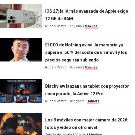
iOS 27: la IA más avanzada de Apple exige
12 GB de RAM
Rubén Castro
|
17 junio
|
Móviles
El CEO de Nothing avisa: la memoria ya
supera el 50 % del coste de un móvil y los
precios seguirán subiendo
Rubén Castro
|
16 junio
|
Móviles
Blackview lanzan una tablet con proyector
incorporado, la Active 12 Pro
Rubén Castro
|
18 agosto
|
Tablets
Los 9 móviles con mejor cámara de 2026:
fotos y vídeo de otro nivel
Tomás de Jesús
|
20 julio
|
Móviles