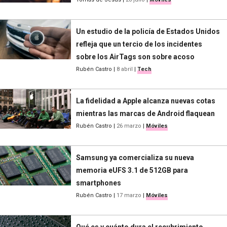
Un estudio de la policía de Estados Unidos
refleja que un tercio de los incidentes
sobre los AirTags son sobre acoso
Rubén Castro
|
8 abril
|
Tech
La fidelidad a Apple alcanza nuevas cotas
mientras las marcas de Android flaquean
Rubén Castro
|
26 marzo
|
Móviles
Samsung ya comercializa su nueva
memoria eUFS 3.1 de 512GB para
smartphones
Rubén Castro
|
17 marzo
|
Móviles
Qué es y cuánto dura el recubrimiento