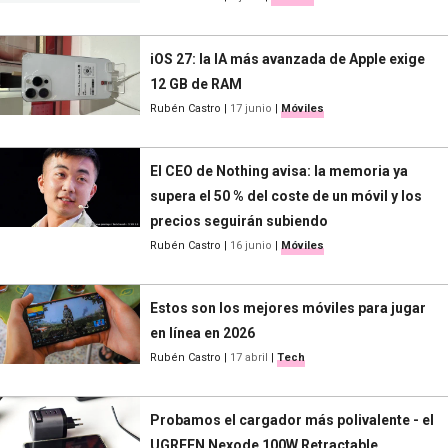
iOS 27: la IA más avanzada de Apple exige
12 GB de RAM
Rubén Castro
|
17 junio
|
Móviles
El CEO de Nothing avisa: la memoria ya
supera el 50 % del coste de un móvil y los
precios seguirán subiendo
Rubén Castro
|
16 junio
|
Móviles
Estos son los mejores móviles para jugar
en línea en 2026
Rubén Castro
|
17 abril
|
Tech
Probamos el cargador más polivalente - el
UGREEN Nexode 100W Retractable