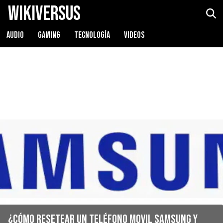
WikiVersus
AUDIO
GAMING
TECNOLOGÍA
VIDEOS
¿Cómo resetear un teléfono movil Samsung y