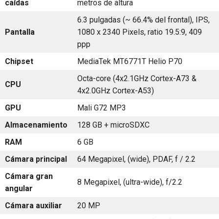
caídas
metros de altura
6.3 pulgadas (~ 66.4% del frontal), IPS,
Pantalla
1080 x 2340 Pixels, ratio 19.5:9, 409
ppp
Chipset
MediaTek MT6771T Helio P70
Octa-core (4x2.1GHz Cortex-A73 &
CPU
4x2.0GHz Cortex-A53)
GPU
Mali G72 MP3
Almacenamiento
128 GB + microSDXC
RAM
6 GB
Cámara principal
64 Megapixel, (wide), PDAF, f / 2.2
Cámara gran
8 Megapixel, (ultra-wide), f/2.2
angular
Cámara auxiliar
20 MP