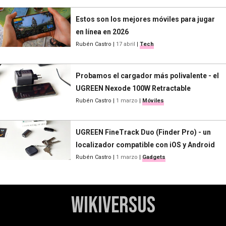
Estos son los mejores móviles para jugar
en línea en 2026
Rubén Castro
|
17 abril
|
Tech
Probamos el cargador más polivalente - el
UGREEN Nexode 100W Retractable
Rubén Castro
|
1 marzo
|
Móviles
UGREEN FineTrack Duo (Finder Pro) - un
localizador compatible con iOS y Android
Rubén Castro
|
1 marzo
|
Gadgets
WikiVersus