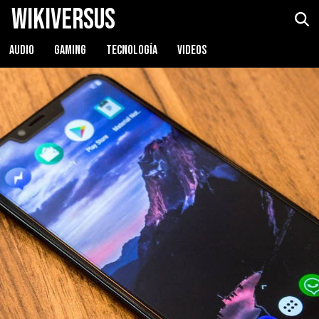
WikiVersus
Cubot P20
Ver precio
AUDIO
GAMING
TECNOLOGÍA
VIDEOS