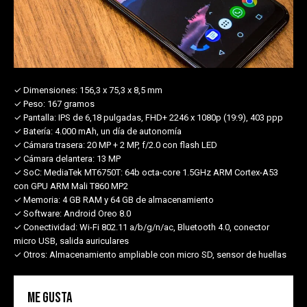
✓ Dimensiones:
156,3 x 75,3 x 8,5 mm
✓ Peso:
167 gramos
✓ Pantalla:
IPS de 6,18 pulgadas, FHD+ 2246 x 1080p (19:9), 403 ppp
✓ Batería:
4.000 mAh, un día de autonomía
✓ Cámara trasera:
20 MP + 2 MP, f/2.0 con flash LED
✓ Cámara delantera:
13 MP
✓ SoC:
MediaTek MT6750T: 64b octa-core 1.5GHz ARM Cortex-A53
con GPU ARM Mali T860 MP2
✓ Memoria:
4 GB RAM y 64 GB de almacenamiento
✓ Software:
Android Oreo 8.0
✓ Conectividad:
Wi-Fi 802.11 a/b/g/n/ac, Bluetooth 4.0, conector
micro USB, salida auriculares
✓ Otros:
Almacenamiento ampliable con micro SD, sensor de huellas
Me gusta