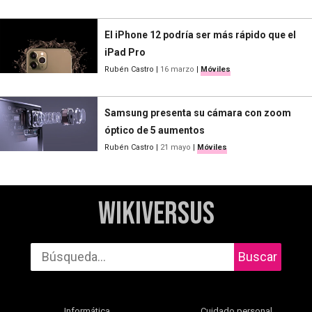
El iPhone 12 podría ser más rápido que el
iPad Pro
Rubén Castro
|
16 marzo
|
Móviles
Samsung presenta su cámara con zoom
óptico de 5 aumentos
Rubén Castro
|
21 mayo
|
Móviles
WikiVersus
Buscar
Informática
Cuidado personal