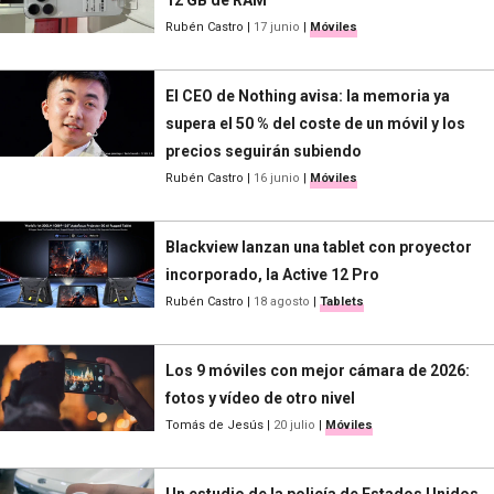
Rubén Castro
|
17 junio
|
Móviles
El CEO de Nothing avisa: la memoria ya
supera el 50 % del coste de un móvil y los
precios seguirán subiendo
Rubén Castro
|
16 junio
|
Móviles
Blackview lanzan una tablet con proyector
incorporado, la Active 12 Pro
Rubén Castro
|
18 agosto
|
Tablets
Los 9 móviles con mejor cámara de 2026:
fotos y vídeo de otro nivel
Tomás de Jesús
|
20 julio
|
Móviles
Un estudio de la policía de Estados Unidos