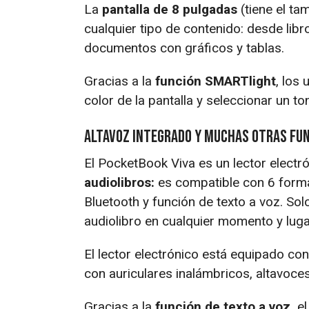
La
pantalla de 8 pulgadas
(tiene el ta
cualquier tipo de contenido: desde libr
documentos con gráficos y tablas.
Gracias a la
función SMARTlight
, los 
color de la pantalla y seleccionar un ton
Altavoz integrado y muchas otras fun
El PocketBook Viva es un lector electr
audiolibros:
es compatible con 6 forma
Bluetooth y función de texto a voz. Sol
audiolibro en cualquier momento y lugar
El lector electrónico está equipado co
con auriculares inalámbricos, altavoce
Gracias a la
función de texto a voz,
el