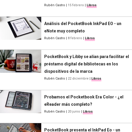
Rubén Castro
|
15 febrero
|
Libros
Análisis del PocketBook InkPad EO - un
eNote muy completo
Rubén Castro
|
8 febrero
|
Libros
PocketBook y Libby se alían para facilitar el
préstamo digital de bibliotecas en los
dispositivos de la marca
Rubén Castro
|
22 diciembre
|
Libros
Probamos el Pocketbook Era Color - ¿el
eReader más completo?
Rubén Castro
|
20 junio
|
Libros
PocketBook presenta el InkPad Eo - un