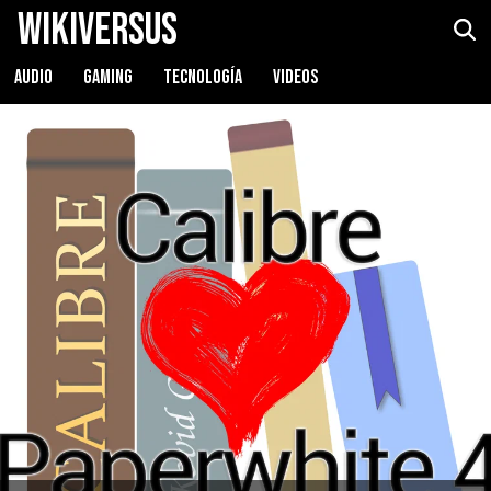
WikiVersus
AUDIO
GAMING
TECNOLOGÍA
VIDEOS