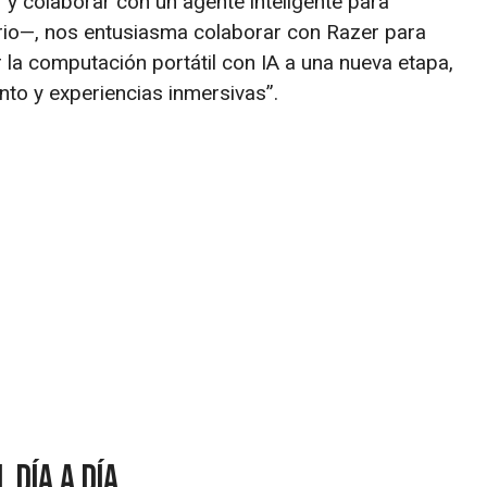
 y colaborar con un agente inteligente para
ario—, nos entusiasma colaborar con Razer para
ar la computación portátil con IA a una nueva etapa,
nto y experiencias inmersivas”.
 día a día