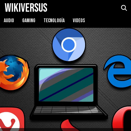
WikiVersus
AUDIO
GAMING
TECNOLOGÍA
VIDEOS