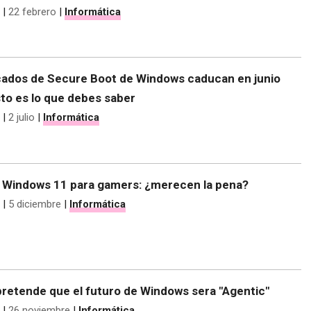
|
22 febrero
|
Informática
icados de Secure Boot de Windows caducan en junio
to es lo que debes saber
|
2 julio
|
Informática
 Windows 11 para gamers: ¿merecen la pena?
|
5 diciembre
|
Informática
pretende que el futuro de Windows sera "Agentic"
|
26 noviembre
|
Informática