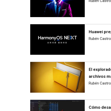
Rubén Castro
Huawei pre
Rubén Castro
El explora
archivos m
Rubén Castro
Cómo desac