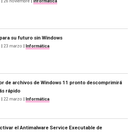
|
26 noviembre
|
Informática
para su futuro sin Windows
|
23 marzo
|
Informática
dor de archivos de Windows 11 pronto descomprimirá
ás rápido
|
22 marzo
|
Informática
tivar el Antimalware Service Executable de