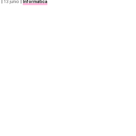
|
13 junio
|
Informática