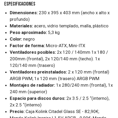
Especificaciones
Dimensiones:
230 x 395 x 403 mm (ancho x alto x
profundo)
Materiales:
acero, vidrio templado, malla, plástico
Peso aproximado:
5,3 kg
Color:
negro
Factor de forma:
Micro-ATX, Mini-ITX
Ventiladores posibles:
2x 120 / 140mm 1x 180 /
200mm (frontal), 2x 120/140 mm (techo). 1x
120/140 mm (trasero)
Ventiladores preinstalados:
2 x 120 mm (frontal)
ARGB PWM, 1x 120 mm (trasero) ARGB PWM
Montajes de radiador:
1x 280/240 mm (frontal), 1x
240 mm (superior)
Espacio para discos duros:
2x 3.5 / 2.5 “(interno),
2x 2.5 “(interno)
Precio:
Caja Kolink Citadel Glass SE - 82,90€;
Mando Kolink Inspire L1 5V ARGB - 9,90€; Mando