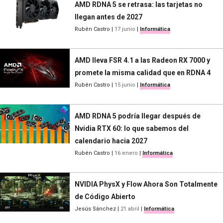
AMD RDNA 5 se retrasa: las tarjetas no
llegan antes de 2027
Rubén Castro
|
17 junio
|
Informática
AMD lleva FSR 4.1 a las Radeon RX 7000 y
promete la misma calidad que en RDNA 4
Rubén Castro
|
15 junio
|
Informática
AMD RDNA 5 podría llegar después de
Nvidia RTX 60: lo que sabemos del
calendario hacia 2027
Rubén Castro
|
16 enero
|
Informática
NVIDIA PhysX y Flow Ahora Son Totalmente
de Código Abierto
Jesús Sánchez
|
21 abril
|
Informática