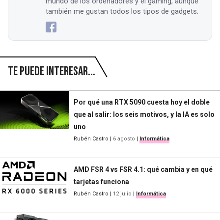
mundo de los ordenadores y el gaming, aunque
también me gustan todos los tipos de gadgets.
Te puede interesar...
Por qué una RTX 5090 cuesta hoy el doble
que al salir: los seis motivos, y la IA es solo
uno
Rubén Castro
|
6 agosto
|
Informática
AMD FSR 4 vs FSR 4.1: qué cambia y en qué
tarjetas funciona
Rubén Castro
|
12 julio
|
Informática