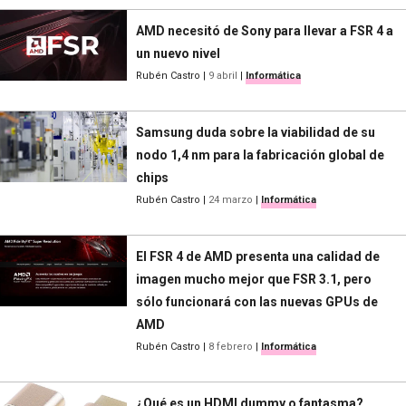
AMD necesitó de Sony para llevar a FSR 4 a
un nuevo nivel
Rubén Castro
|
9 abril
|
Informática
Samsung duda sobre la viabilidad de su
nodo 1,4 nm para la fabricación global de
chips
Rubén Castro
|
24 marzo
|
Informática
El FSR 4 de AMD presenta una calidad de
imagen mucho mejor que FSR 3.1, pero
sólo funcionará con las nuevas GPUs de
AMD
Rubén Castro
|
8 febrero
|
Informática
¿Qué es un HDMI dummy o fantasma?