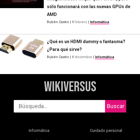
sólo funcionará con las nuevas GPUs de
AMD
Rubén Castro
|
8 febrero
|
Informática
¿Qué es un HDMI dummy o fantasma?
¿Para qué sirve?
Rubén Castro
|
8 diciembre
|
Informática
WikiVersus
Buscar
Informática
Cuidado personal