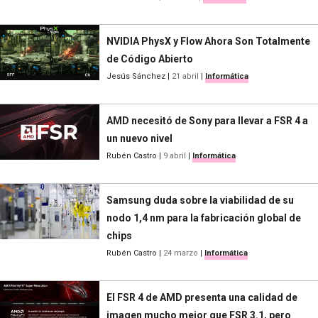
NVIDIA PhysX y Flow Ahora Son Totalmente
de Código Abierto
Jesús Sánchez
|
21 abril
|
Informática
AMD necesitó de Sony para llevar a FSR 4 a
un nuevo nivel
Rubén Castro
|
9 abril
|
Informática
Samsung duda sobre la viabilidad de su
nodo 1,4 nm para la fabricación global de
chips
Rubén Castro
|
24 marzo
|
Informática
El FSR 4 de AMD presenta una calidad de
imagen mucho mejor que FSR 3.1, pero