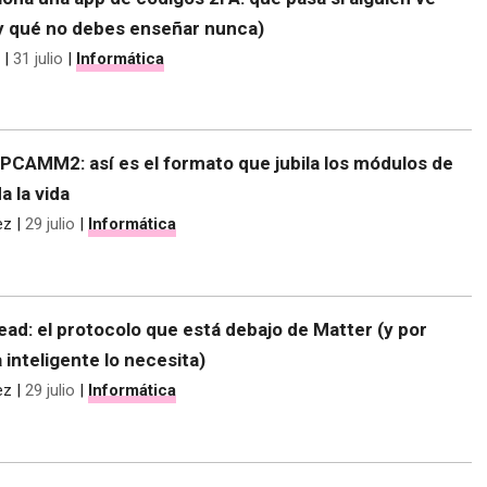
(y qué no debes enseñar nunca)
|
31 julio
|
Informática
CAMM2: así es el formato que jubila los módulos de
 la vida
ez
|
29 julio
|
Informática
ad: el protocolo que está debajo de Matter (y por
 inteligente lo necesita)
ez
|
29 julio
|
Informática