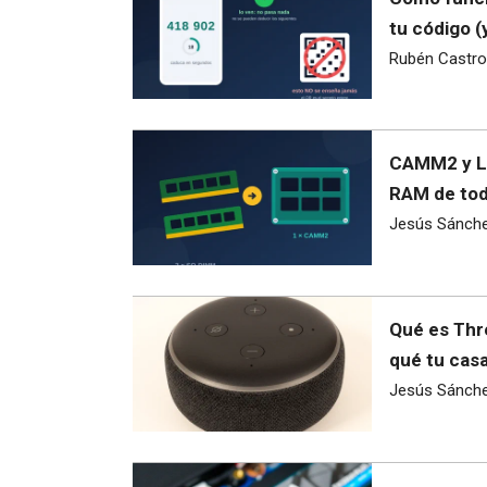
tu código 
Rubén Castro
CAMM2 y LP
RAM de toda
Jesús Sánch
Qué es Thre
qué tu casa
Jesús Sánch