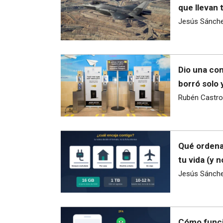
que llevan 
Jesús Sánch
Dio una con
borró solo 
Rubén Castro
Qué ordena
tu vida (y 
Jesús Sánch
Cómo funci