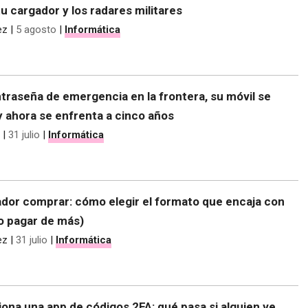
tu cargador y los radares militares
ez
|
5 agosto
|
Informática
traseña de emergencia en la frontera, su móvil se
y ahora se enfrenta a cinco años
|
31 julio
|
Informática
dor comprar: cómo elegir el formato que encaja con
no pagar de más)
ez
|
31 julio
|
Informática
ona una app de códigos 2FA: qué pasa si alguien ve