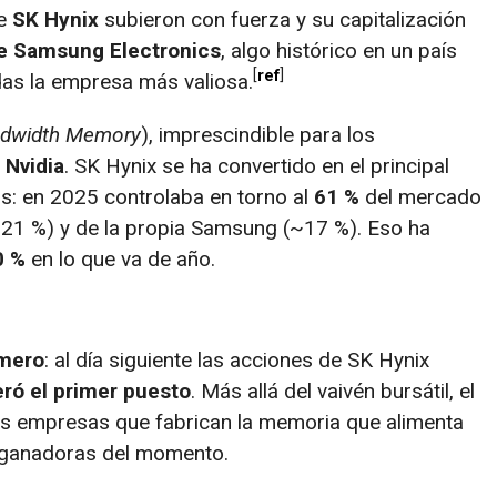
de
SK Hynix
subieron con fuerza y su capitalización
de Samsung Electronics
, algo histórico en un país
ref
as la empresa más valiosa.
ndwidth Memory
), imprescindible para los
o
Nvidia
. SK Hynix se ha convertido en el principal
s: en 2025 controlaba en torno al
61 %
del mercado
21 %) y de la propia Samsung (~17 %). Eso ha
0 %
en lo que va de año.
ímero
: al día siguiente las acciones de SK Hynix
ó el primer puesto
. Más allá del vaivén bursátil, el
las empresas que fabrican la memoria que alimenta
s ganadoras del momento.