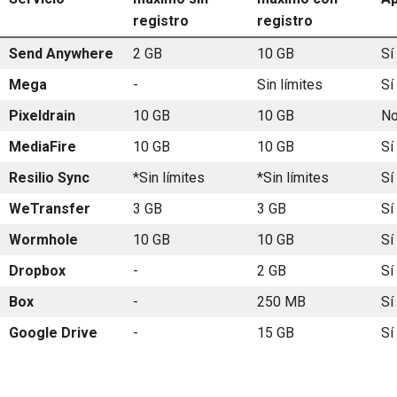
registro
registro
Send Anywhere
2 GB
10 GB
Sí
Mega
-
Sin límites
Sí
Pixeldrain
10 GB
10 GB
N
MediaFire
10 GB
10 GB
Sí
Resilio Sync
*Sin límites
*Sin límites
Sí
WeTransfer
3 GB
3 GB
Sí
Wormhole
10 GB
10 GB
Sí
Dropbox
-
2 GB
Sí
Box
-
250 MB
Sí
Google Drive
-
15 GB
Sí