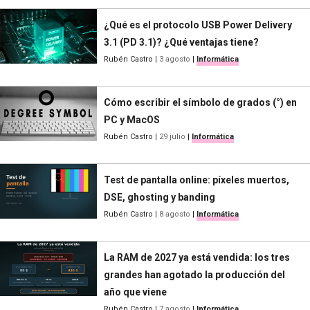
¿Qué es el protocolo USB Power Delivery
3.1 (PD 3.1)? ¿Qué ventajas tiene?
Rubén Castro
|
3 agosto
|
Informática
Cómo escribir el símbolo de grados (°) en
PC y MacOS
Rubén Castro
|
29 julio
|
Informática
Test de pantalla online: píxeles muertos,
DSE, ghosting y banding
Rubén Castro
|
8 agosto
|
Informática
La RAM de 2027 ya está vendida: los tres
grandes han agotado la producción del
año que viene
Rubén Castro
|
7 agosto
|
Informática