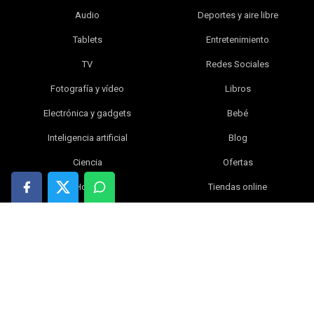
Audio
Deportes y aire libre
Tablets
Entretenimiento
TV
Redes Sociales
Fotografía y vídeo
Libros
Electrónica y gadgets
Bebé
Inteligencia artificial
Blog
Ciencia
Ofertas
Hogar
Tiendas online
Índice
|
Contacta con nosotros
|
Política de privacidad
|
Política de cookies
|
Aviso legal
© 2026 WikiVersus.com