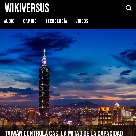
WikiVersus
AUDIO
GAMING
TECNOLOGÍA
VIDEOS
Taiwán controla casi la mitad de la capacidad