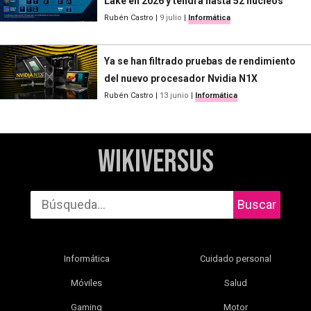
Lake en 2026 y tendrá hasta 52 núcleos
Rubén Castro
|
9 julio
|
Informática
Ya se han filtrado pruebas de rendimiento
del nuevo procesador Nvidia N1X
Rubén Castro
|
13 junio
|
Informática
WikiVersus
Buscar
Informática
Cuidado personal
Móviles
Salud
Gaming
Motor