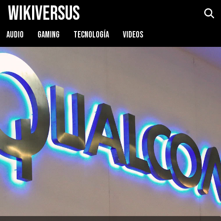
WikiVersus
AUDIO
GAMING
TECNOLOGÍA
VIDEOS