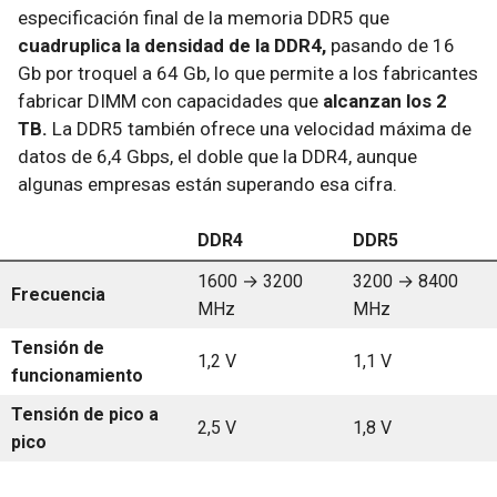
especificación final de la memoria DDR5 que
cuadruplica la densidad de la DDR4,
pasando de 16
Gb por troquel a 64 Gb, lo que permite a los fabricantes
fabricar DIMM con capacidades que
alcanzan los 2
TB.
La DDR5 también ofrece una velocidad máxima de
datos de 6,4 Gbps, el doble que la DDR4, aunque
algunas empresas están superando esa cifra.
DDR4
DDR5
1600 → 3200
3200 → 8400
Frecuencia
MHz
MHz
Tensión de
1,2 V
1,1 V
funcionamiento
Tensión de pico a
2,5 V
1,8 V
pico