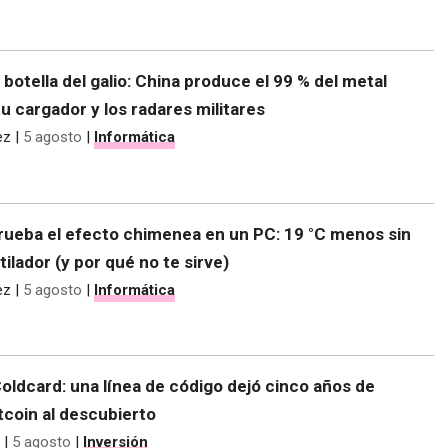
e botella del galio: China produce el 99 % del metal
tu cargador y los radares militares
ez
|
5 agosto
|
Informática
rueba el efecto chimenea en un PC: 19 °C menos sin
tilador (y por qué no te sirve)
ez
|
5 agosto
|
Informática
 Coldcard: una línea de código dejó cinco años de
tcoin al descubierto
|
5 agosto
|
Inversión