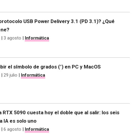
protocolo USB Power Delivery 3.1 (PD 3.1)? ¿Qué
ene?
|
3 agosto
|
Informática
bir el símbolo de grados (°) en PC y MacOS
|
29 julio
|
Informática
 RTX 5090 cuesta hoy el doble que al salir: los seis
la IA es solo uno
|
6 agosto
|
Informática