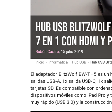
Hub USB BlitzWolf
7 en 1 con HDMI y 
Rubén Castro
, 15 julio 2019
Inicio
›
Informática
›
Hub USB
›
Hub USB Blit
El adaptador BlitzWolf BW-TH5 es un h
salidas USB-A, 1x salida USB-C, 1x sal
tarjetas SD. Es compatible con orden
dispositivos móviles como iPad Pro y 
muy rápido (USB 3.0) y la construcción