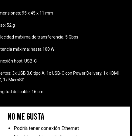
mensiones:
95 x 45 x 11 mm
so:
52 g
locidad máxima de transferencia:
5 Gbps
tencia máxima:
hasta 100 W
nexión host:
USB-C
ertos:
3x USB 3.0 tipo A, 1x USB-C con Power Delivery, 1x HDMI,
D, 1x MicroSD
ngitud del cable:
16 cm
No me gusta
Podría tener conexión Ethernet