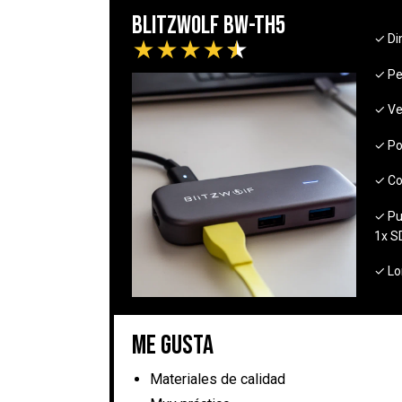
BlitzWolf BW-TH5
✓ Di
★
★
★
★
★
✓ Pe
✓ Ve
✓ Po
✓ Co
✓ Pu
1x S
✓ Lo
Me gusta
Materiales de calidad