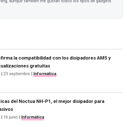
ing, aunque también me gustan todos los tipos de gadgets.
irma la compatibilidad con los disipadores AM5 y
ualizaciones gratuitas
|
23 septiembre
|
Informática
icas del Noctua NH-P1, el mejor disipador para
asivos
|
16 junio
|
Informática