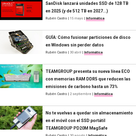
SanDisk lanzará unidades SSD de 128 TB
en 2025 (y de 512 TB en 2027...)
Rubén Castro
|
15 mayo
|
Informática
GUÍA: Cómo fusionar particiones de disco
en Windows sin perder datos
Rubén Castro
|
30 abril
|
Informática
TEAMGROUP presenta su nueva línea ECO
con memorias RAM DDR5 que reducen las
emisiones de carbono hasta un 73%
Rubén Castro
|
2 septiembre
|
Informática
No te vuelvas a quedar sin almacenamiento
en el móvil con el SSD portátil
TEAMGROUP PD20M MagSafe
Rubén Castro
|
30 agosto
|
Informática