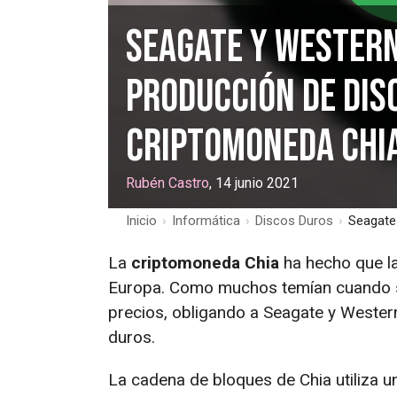
Seagate y Western
producción de dis
criptomoneda Chi
Rubén Castro
, 14 junio 2021
Inicio
›
Informática
›
Discos Duros
›
Seagate 
La
criptomoneda Chia
ha hecho que la
Europa. Como muchos temían cuando s
precios, obligando a Seagate y Western
duros.
La cadena de bloques de Chia utiliza 