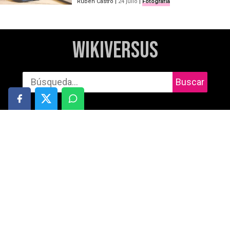
Rubén Castro
|
24 julio
|
Fotografía
WikiVersus
Buscar
Informática
Cuidado personal
Móviles
Salud
Gaming
Motor
Audio
Deportes y aire libre
Tablets
Entretenimiento
TV
Redes Sociales
Fotografía y vídeo
Libros