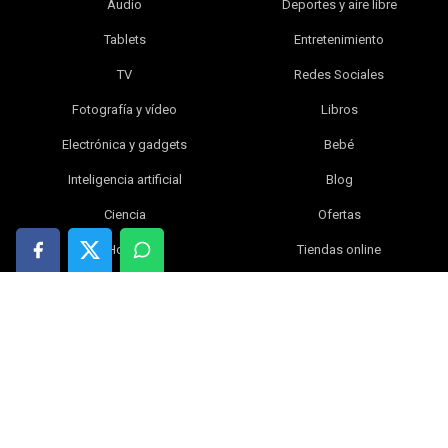
Audio
Deportes y aire libre
Tablets
Entretenimiento
TV
Redes Sociales
Fotografía y vídeo
Libros
Electrónica y gadgets
Bebé
Inteligencia artificial
Blog
Ciencia
Ofertas
Hogar
Tiendas online
Índice
|
Contacta con nosotros
|
Política de privacidad
|
Política de cookies
|
Aviso legal
© 2026 WikiVersus.com