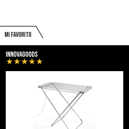
Mi favorito
InnovaGoods
★
★
★
★
★