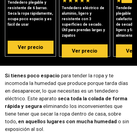
★
★
★
★
★
★
★
★
Tendedero plegable y
resistente de 6 barras.
Tendedero eléctrico de
Tendedero 
Seca la ropa rápidamente,
aluminio, ligero y
plegable co
ocupa poco espacio y es
resistente con 3
calefactora
fácil de usar
superficies de secado.
de secado. 
Útil para prendas largas y
ligero y fác
zapatos
almacenabl
Ver precio
Ver precio
Ver 
Si tienes poco espacio
para tender la ropa y te
incomoda la humedad que produce porque tarda días
en desaparecer, lo que necesitas es un tendedero
eléctrico. Este aparato
seca toda la colada de forma
rápida y segura
eliminando los inconvenientes que
tiene tener que secar la ropa dentro de casa, sobre
todo,
en aquellos lugares con mucha humedad
o sin
exposición al sol.