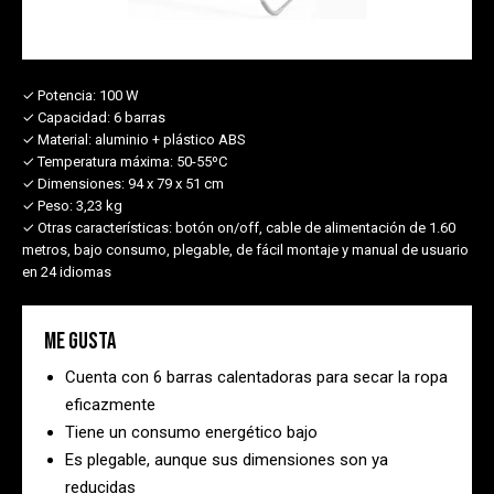
✓ Potencia:
100 W
✓ Capacidad:
6 barras
✓ Material:
aluminio + plástico ABS
✓ Temperatura máxima:
50-55ºC
✓ Dimensiones:
94 x 79 x 51 cm
✓ Peso:
3,23 kg
✓ Otras características:
botón on/off, cable de alimentación de 1.60
metros, bajo consumo, plegable, de fácil montaje y manual de usuario
en 24 idiomas
Me gusta
Cuenta con 6 barras calentadoras para secar la ropa
eficazmente
Tiene un consumo energético bajo
Es plegable, aunque sus dimensiones son ya
reducidas