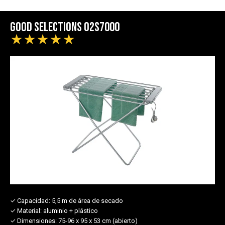
Good Selections O2S7000
★
★
★
★
★
✓ Capacidad:
5,5 m de área de secado
✓ Material:
aluminio + plástico
✓ Dimensiones:
75-96 x 95 x 53 cm (abierto)