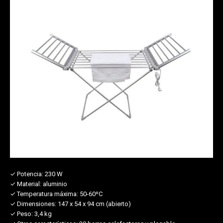
✓ Potencia:
230 W
✓ Material:
aluminio
✓ Temperatura máxima:
50-60ºC
✓ Dimensiones:
147 x 54 x 94 cm (abierto)
✓ Peso:
3,4 kg