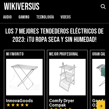
WikiVersus
AUDIO
GAMING
TECNOLOGÍA
VIDEOS
Los 7 mejores tendederos eléctricos de
2023: ¡tu ropa seca y sin humedad!
Mi favorito
Mejor profesional
Gran calid
InnovaGoods
Comfy Dryer
Good Se
★
★
★
★
★
Compak
O2S700