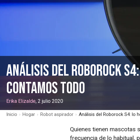
Análisis del Roborock S4:
contamos todo
Erika Elizalde
, 2 julio 2020
Inicio
›
Hogar
›
Robot aspirador
›
Análisis del Roborock S4: lo
Quienes tienen mascotas s
frecuencia de lo habitual,