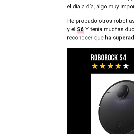
el día a día, algo muy im
He probado otros robot a
y el
S6
Y tenía muchas duda
reconocer que
ha superad
Roborock S4
★
★
★
★
★