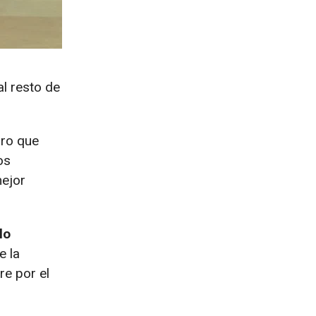
l resto de
ro que
os
mejor
lo
e la
re por el