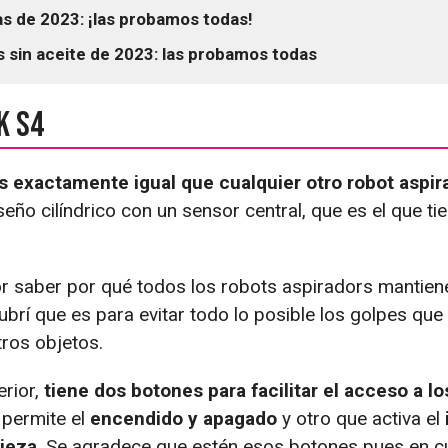
s de 2023: ¡las probamos todas!
 sin aceite de 2023: las probamos todas
k S4
s exactamente igual que cualquier otro robot aspir
eño cilíndrico con un sensor central, que es el que tie
r saber por qué todos los robots aspiradors mantien
ubrí que es para evitar todo lo posible los golpes qu
tros objetos.
erior,
tiene dos botones para facilitar el acceso a 
 permite el
encendido y apagado
y otro que activa el
pieza
. Se agradece que estén esos botones pues en c