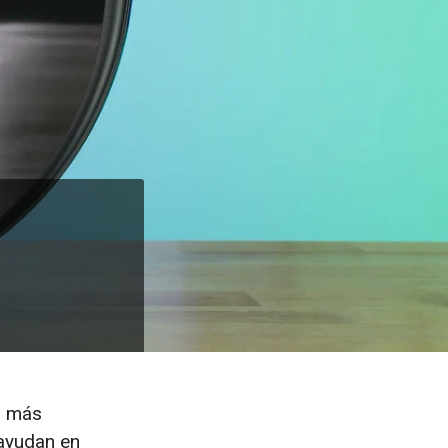
n más
 ayudan en