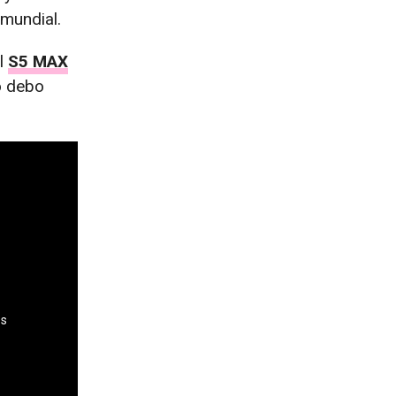
mundial.
l
S5 MAX
o debo
es