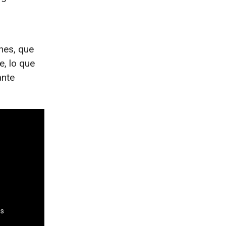
nes, que
e, lo que
ante
es