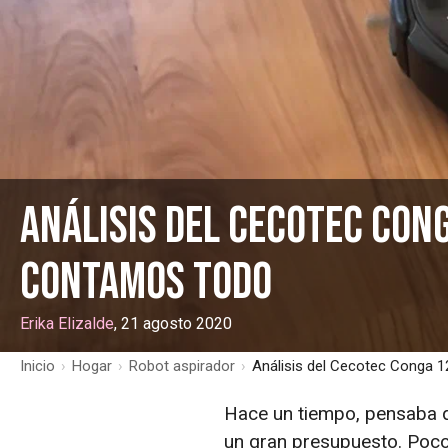
Análisis del Cecotec Cong
contamos todo
Erika Elizalde
, 21 agosto 2020
Inicio
›
Hogar
›
Robot aspirador
›
Análisis del Cecotec Conga 1
Hace un tiempo, pensaba q
un gran presupuesto. Poco