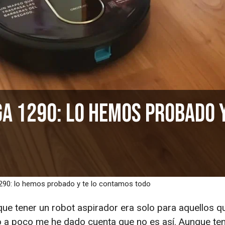
a 1290: lo hemos probado y
290: lo hemos probado y te lo contamos todo
ue tener un robot aspirador era solo para aquellos q
 a poco me he dado cuenta que no es así. Aunque te