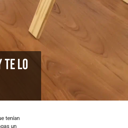
 te lo
ue tenían
ngas un