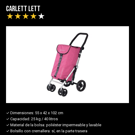
Carlett Lett
★
★
★
★
★
✓ Dimensiones:
55 x 42 x 102 cm
✓ Capacidad:
25 kg / 40 litros
✓ Material de la bolsa:
poliéster impermeable y lavable
✓ Bolsillo con cremallera:
sí, en la parte trasera