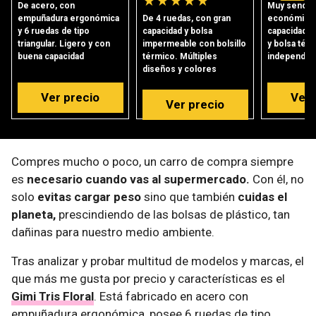
★
★
★
★
★
De acero, con
Muy sencill
empuñadura ergonómica
De 4 ruedas, con gran
económico 
y 6 ruedas de tipo
capacidad y bolsa
capacidad, b
triangular. Ligero y con
impermeable con bolsillo
y bolsa tér
buena capacidad
térmico. Múltiples
independie
diseños y colores
Ver precio
Ver 
Ver precio
Compres mucho o poco, un carro de compra siempre
es
necesario cuando vas al supermercado.
Con él, no
solo
evitas cargar peso
sino que también
cuidas el
planeta,
prescindiendo de las bolsas de plástico, tan
dañinas para nuestro medio ambiente.
Tras analizar y probar multitud de modelos y marcas, el
que más me gusta por precio y características es el
Gimi Tris Floral
. Está fabricado en acero con
empuñadura ergonómica, posee 6 ruedas de tipo