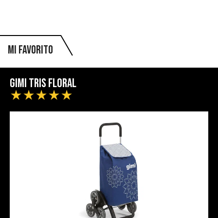
Mi favorito
Gimi Tris Floral
★
★
★
★
★