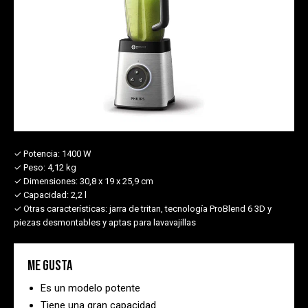
✓ Potencia:
1400 W
✓ Peso:
4,12 kg
✓ Dimensiones:
30,8 x 19 x 25,9 cm
✓ Capacidad:
2,2 l
✓ Otras características:
jarra de tritan, tecnología ProBlend 6 3D y
piezas desmontables y aptas para lavavajillas
Me gusta
Es un modelo potente
Tiene una gran capacidad