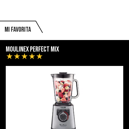
Mi favorita
Moulinex Perfect Mix
★
★
★
★
★