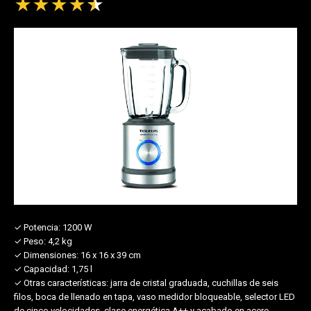
★
★
★
★
★
✓ Potencia:
1200 W
✓ Peso:
4,2 kg
✓ Dimensiones:
16 x 16 x 39 cm
✓ Capacidad:
1,75 l
✓ Otras características:
jarra de cristal graduada, cuchillas de seis
filos, boca de llenado en tapa, vaso medidor bloqueable, selector LED
de cinco velocidades, clase energética A++ y acabado en acero