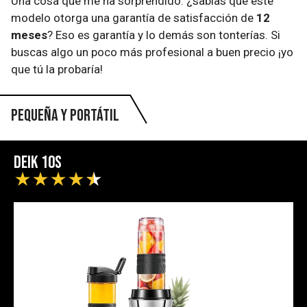
Una cosa que me ha sorprendido: ¿sabías que este
modelo otorga una garantía de satisfacción de
12
meses
? Eso es garantía y lo demás son tonterías. Si
buscas algo un poco más profesional a buen precio ¡yo
que tú la probaría!
Pequeña y portátil
Deik 10s
★
★
★
★
★