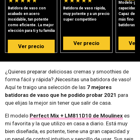
★
★
★
★
★
★
★
★
★
★
Modelo gra
Batidora de vaso con
Batidora de vaso rápida,
capacidad y
acabado en acero
muy potente y a un precio
Capaz de tri
inoxidable, tan potente
super competitivo
más fino qu
como eficiente. La mejor
batidoras
elección para ti y tu familia
Ver precio
Ver 
Ver precio
¿Quieres preparar deliciosas cremas y smoothies de
forma fácil y rápida? ¡Necesitas una batidora de vaso!
Aquí te traigo una selección de las
7 mejores
batidoras de vaso que he podido probar 2021
para
que elijas la mejor sin tener que salir de casa.
El modelo
Perfect Mix + LM811D10 de Moulinex
es
mi favorita y la que utilizo en casa a diario. Está muy
bien diseñada, es potente, tiene una gran capacidad y
un panel de control intuitivo y sencillo de usar. Sus seis