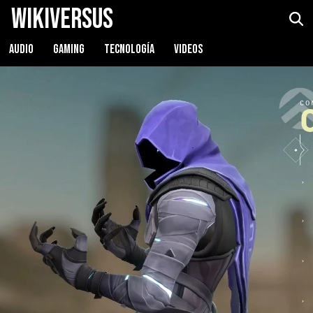
WikiVersus
AUDIO
GAMING
TECNOLOGÍA
VIDEOS