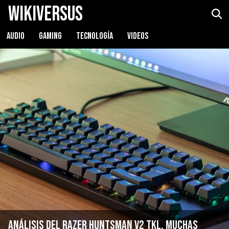
WikiVersus
Razer Huntsman V2 TKL
Ver precio
AUDIO
GAMING
TECNOLOGÍA
VIDEOS
Análisis del Razer Huntsman V2 TKL, muchas