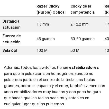
Razer Clicky
Clicky de la
Ra
(Purple) Optical
competencia
(R
Distancia
1,5 mm
2 - 2,2 mm
1
actuación
Fuerza de
45 gramos
50-60 gramos
40
actuación
Vida útil
100 M
50 M
10
Además, todos los switches tienen
estabilizadores
para que la pulsación sea homogénea, aunque no
pulsemos justo en el centro de la tecla. Las teclas
grandes, como el espacio y el enter, también vienen con
unos estabilizadores muy buenos y con poca holgura
que hacen que las teclas sean muy estables en
cualquier lugar que las pulsemos.