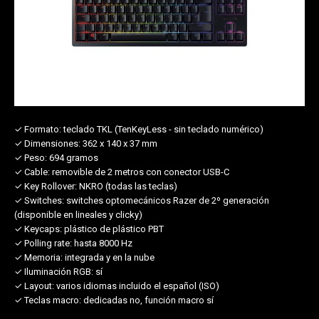
✓ Formato:
teclado TKL (TenKeyLess - sin teclado numérico)
✓ Dimensiones:
362 x 140 x 37 mm
✓ Peso:
694 gramos
✓ Cable:
removible de 2 metros con conector USB-C
✓ Key Rollover:
NKRO (todas las teclas)
✓ Switches:
switches optomecánicos Razer de 2º generación
(disponible en lineales y clicky)
✓ Keycaps:
plástico de plástico PBT
✓ Polling rate:
hasta 8000 Hz
✓ Memoria:
integrada y en la nube
✓ Iluminación RGB:
sí
✓ Layout:
varios idiomas incluido el español (ISO)
✓ Teclas macro:
dedicadas no, función macro sí