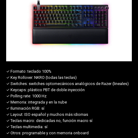
✓ Formato:
teclado 100%
✓ Key Rollover:
NKRO (todas las teclas)
✓ Switches:
switches optomecánicos analógicos de Razer (lineales)
✓ Keycaps:
plástico PBT de doble inyección
✓ Polling rate:
1000 Hz
✓ Memoria:
integrada y en la nube
✓ Iluminación RGB:
sí
✓ Layout:
ISO español y muchos más idiomas
✓ Teclas macro:
dedicadas no, función macro sí
✓ Teclas multimedia:
sí
✓ Otros:
programable y con memoria onboard