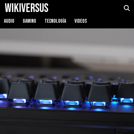
WikiVersus
Razer Huntsman V2 Analog
Ver precio
AUDIO
GAMING
TECNOLOGÍA
VIDEOS