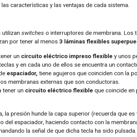
las características y las ventajas de cada sistema.
 utilizan
switches
o interruptores de membrana. Los 
zan por tener al menos
3 láminas flexibles superpue
tener un
circuito eléctrico impreso flexible
y unos p
 teclas y en cada uno de ellos se encuentra un contact
 de
espaciador,
tiene agujeros que coinciden con la po
s dos membranas externas que son conductoras.
a tener un
circuito eléctrico flexible
que coincide en 
 la presión hunde la capa superior (recuerda que es fl
cio del espaciador, haciendo contacto con la membrana
mandando la señal de que dicha tecla ha sido pulsada.