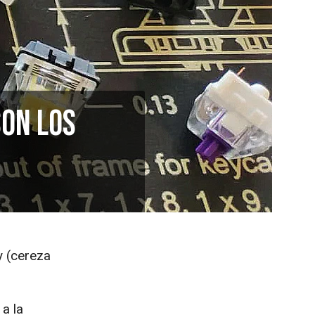
son los
y (cereza
a la