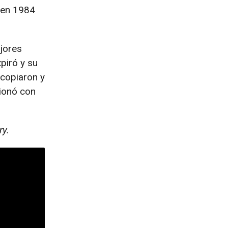
e en 1984
jores
piró y su
copiaron y
sionó con
ry.