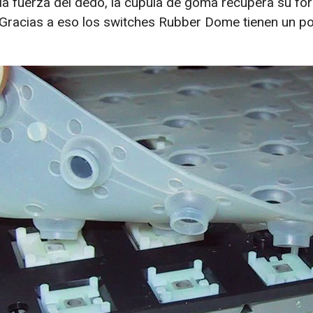
a fuerza del dedo, la cúpula de goma recupera su fo
r. Gracias a eso los switches Rubber Dome tienen un p