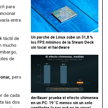
tch
para
uncionar
varía entre
Un parche de Linux sube un 31,8 %
k
táctil de
los FPS mínimos de la Steam Deck
on mucho
sin tocar el hardware
embargo,
iles de
onar,
pero
or de cada
der8auer prueba el efecto chimenea
ta las dos
en un PC: 19 °C menos sin un solo
ventilador (y por qué no te sirve)