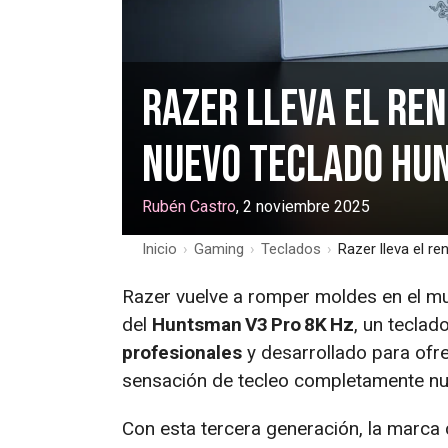
Razer lleva el ren
nuevo teclado Hun
Rubén Castro
, 2 noviembre 2025
Inicio
›
Gaming
›
Teclados
›
Razer lleva el r
Razer vuelve a romper moldes en el mu
del
Huntsman V3 Pro 8K Hz
, un teclad
profesionales
y desarrollado para ofre
sensación de tecleo completamente nu
Con esta tercera generación, la marca c