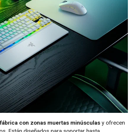
 fábrica con zonas muertas minúsculas
y ofrecen
ros. Están diseñados para soportar hasta