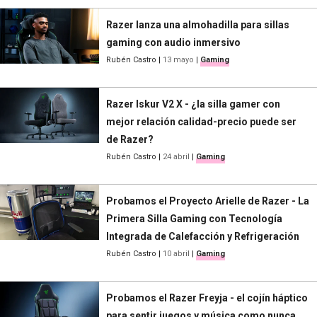
Razer lanza una almohadilla para sillas
gaming con audio inmersivo
Rubén Castro
|
13 mayo
|
Gaming
Razer Iskur V2 X - ¿la silla gamer con
mejor relación calidad-precio puede ser
de Razer?
Rubén Castro
|
24 abril
|
Gaming
Probamos el Proyecto Arielle de Razer - La
Primera Silla Gaming con Tecnología
Integrada de Calefacción y Refrigeración
Rubén Castro
|
10 abril
|
Gaming
Probamos el Razer Freyja - el cojín háptico
para sentir juegos y música como nunca