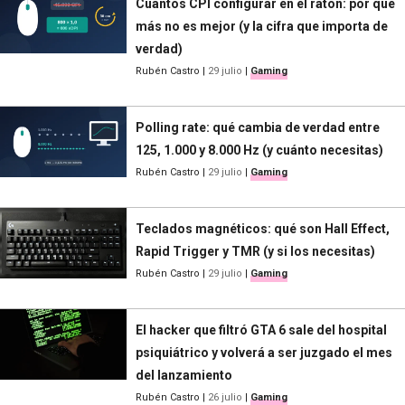
Cuántos CPI configurar en el ratón: por qué
más no es mejor (y la cifra que importa de
verdad)
Rubén Castro
|
29 julio
|
Gaming
Polling rate: qué cambia de verdad entre
125, 1.000 y 8.000 Hz (y cuánto necesitas)
Rubén Castro
|
29 julio
|
Gaming
Teclados magnéticos: qué son Hall Effect,
Rapid Trigger y TMR (y si los necesitas)
Rubén Castro
|
29 julio
|
Gaming
El hacker que filtró GTA 6 sale del hospital
psiquiátrico y volverá a ser juzgado el mes
del lanzamiento
Rubén Castro
|
26 julio
|
Gaming