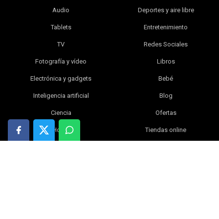
Audio
Deportes y aire libre
Tablets
Entretenimiento
TV
Redes Sociales
Fotografía y vídeo
Libros
Electrónica y gadgets
Bebé
Inteligencia artificial
Blog
Ciencia
Ofertas
Hogar
Tiendas online
Índice
|
Contacta con nosotros
|
Política de privacidad
|
Política de cookies
|
Aviso legal
© 2026 WikiVersus.com