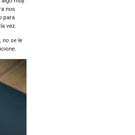
algo muy
ra nos
o para
la vez.
 no se le
ncione.