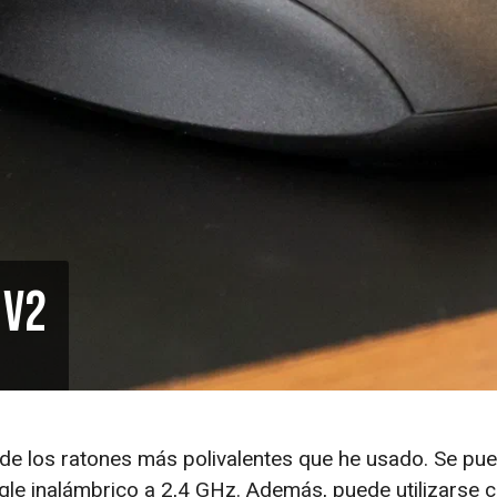
 V2
 de los ratones más polivalentes que he usado. Se pu
gle inalámbrico a 2,4 GHz. Además, puede utilizarse c