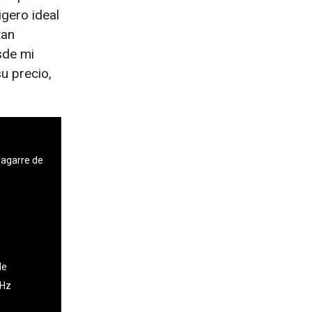
igero ideal
tan
sde mi
su precio,
 agarre de
le
 Hz