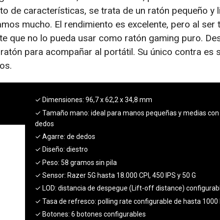
o de características, se trata de un ratón pequeño y l
tamos mucho. El rendimiento es excelente, pero al ser 
e que no lo pueda usar como ratón gaming puro. De
 ratón para acompañar al portátil. Su único contra es 
os.
✓ Dimensiones:
96,7 x 62,2 x 34,8 mm
✓ Tamaño mano:
ideal para manos pequeñas y medias con
dedos
✓ Agarre:
de dedos
✓ Diseño:
diestro
✓ Peso:
58 gramos sin pila
✓ Sensor:
Razer 5G hasta 18.000 CPI, 450 IPS y 50 G
✓ LOD:
distancia de despegue (Lift-off distance) configurab
✓ Tasa de refresco:
polling rate configurable de hasta 1000
✓ Botones:
6 botones configurables