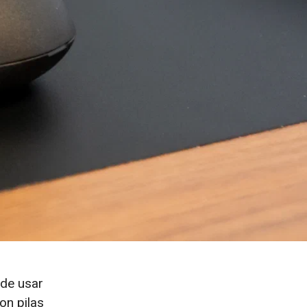
ede usar
on pilas