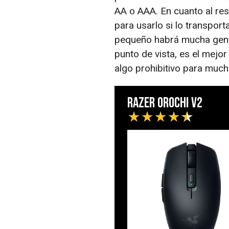
AA o AAA. En cuanto al rest
para usarlo si lo transpor
pequeño habrá mucha gent
punto de vista, es el mejor
algo prohibitivo para much
Razer Orochi V2
★
★
★
★
★