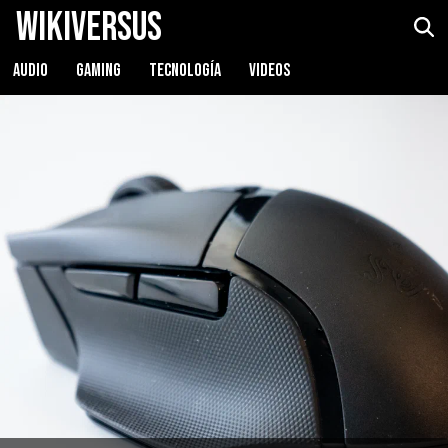
WikiVersus
Razer Basilisk X HyperSpeed
Ver precio
AUDIO
GAMING
TECNOLOGÍA
VIDEOS