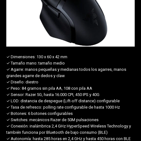
✓ Dimensiones:
130 x 60 x 42 mm
✓ Tamaño mano:
tamaño medio
✓ Agarre:
manos pequeñas y medianas todos los agarres, manos
grandes agarre de dedos y claw
✓ Diseño:
diestro
✓ Peso:
84 gramos sin pila AA, 108 con pila AA
✓ Sensor:
Razer 5G, hasta 16.000 CPI, 450 IPS y 40G
✓ LOD:
distancia de despegue (Lift-off distance) configurable
✓ Tasa de refresco:
polling rate configurable de hasta 1000 Hz
✓ Botones:
6 botones configurables
✓ Switches:
mecánicos Razer de 50M pulsaciones
✓ Conexión:
inalámbrica 2,4 GHz HyperSpeed Wireless Technology y
también funciona por Bluetooth de bajo consumo (BLE)
✓ Autonomía:
hasta 285 horas en 2,4 GHz y hasta 450 horas con BLE