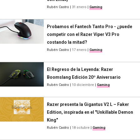
Rubén Castro
|
31 enero
|
Gaming
Probamos el Fantech Tanto Pro - ¿puede
competir con el Razer Viper V3 Pro
costando la mitad?
Rubén Castro
|
17 enero
|
Gaming
El Regreso de la Leyenda: Razer
Boomslang Edición 20º Aniversario
Rubén Castro
|
10 diciembre
|
Gaming
Razer presenta la Gigantus V2 L – Faker
Edition, inspirada en el "Unkillable Demon
King"
Rubén Castro
|
18 octubre
|
Gaming