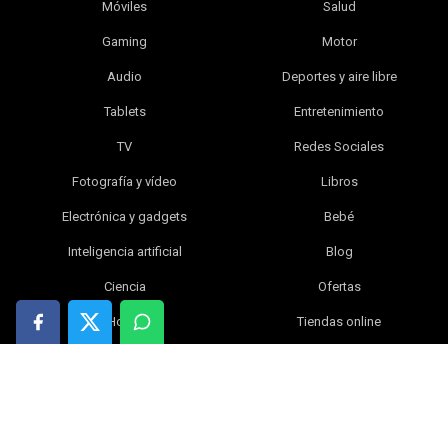
Móviles
Salud
Gaming
Motor
Audio
Deportes y aire libre
Tablets
Entretenimiento
TV
Redes Sociales
Fotografía y vídeo
Libros
Electrónica y gadgets
Bebé
Inteligencia artificial
Blog
Ciencia
Ofertas
Hogar
Tiendas online
Índice
|
Contacta con nosotros
|
Política de privacidad
|
Política de cookies
|
Aviso legal