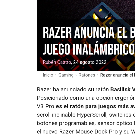
Razer anuncia el B
juego inalámbric
Rubén Castro
, 24 agosto 2022
Inicio
›
Gaming
›
Ratones
›
Razer anuncia el 
Razer ha anunciado su ratón
Basilisk 
Posicionado como una opción ergonómica
V3 Pro
es el ratón para juegos más 
scroll inclinable HyperScroll, switche
botones programables, sensor óptico 
el nuevo Razer Mouse Dock Pro y su W