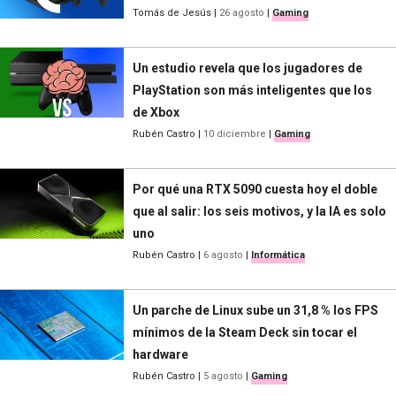
Tomás de Jesús
|
26 agosto
|
Gaming
Un estudio revela que los jugadores de
PlayStation son más inteligentes que los
de Xbox
Rubén Castro
|
10 diciembre
|
Gaming
Por qué una RTX 5090 cuesta hoy el doble
que al salir: los seis motivos, y la IA es solo
uno
Rubén Castro
|
6 agosto
|
Informática
Un parche de Linux sube un 31,8 % los FPS
mínimos de la Steam Deck sin tocar el
hardware
Rubén Castro
|
5 agosto
|
Gaming