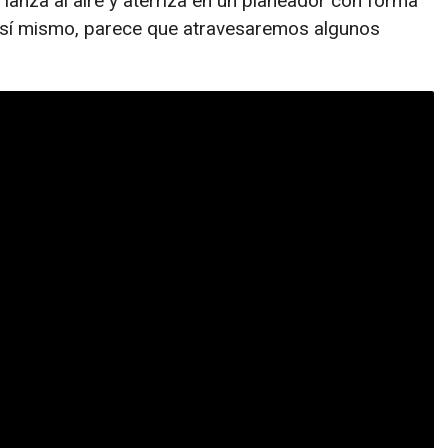
e lanza al aire y aterriza en un planeador con forma
r sí mismo, parece que atravesaremos algunos