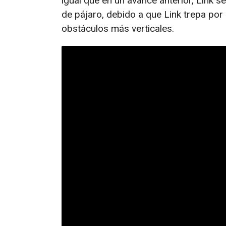
igual que en un avance anterior, Link s
de pájaro, debido a que Link trepa po
obstáculos más verticales.