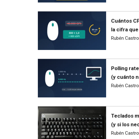
Cuántos CPI
la cifra qu
Rubén Castro
Polling rat
(y cuánto n
Rubén Castro
Teclados ma
(y si los ne
Rubén Castro