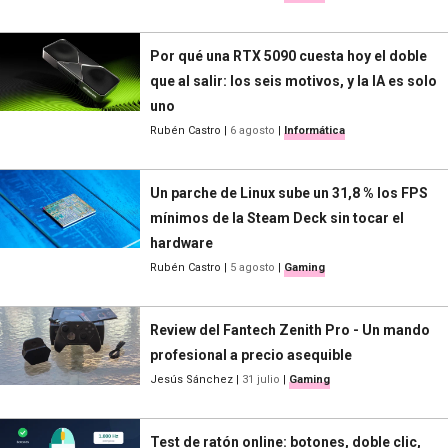
Por qué una RTX 5090 cuesta hoy el doble
que al salir: los seis motivos, y la IA es solo
uno
Rubén Castro
|
6 agosto
|
Informática
Un parche de Linux sube un 31,8 % los FPS
mínimos de la Steam Deck sin tocar el
hardware
Rubén Castro
|
5 agosto
|
Gaming
Review del Fantech Zenith Pro - Un mando
profesional a precio asequible
Jesús Sánchez
|
31 julio
|
Gaming
Test de ratón online: botones, doble clic,